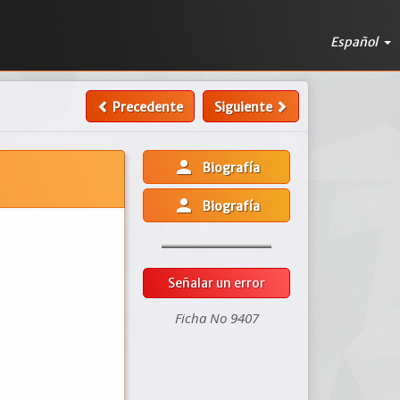
Español
Precedente
Siguiente
person
Biografía
person
Biografía
Señalar un error
Ficha No 9407