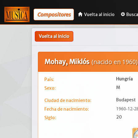
Compositores
Vuelta al inicio
Busca
Vuelta al inicio
Mohay, Miklós
(nacido en 1960)
Hungría
País:
M
Sexo:
Budapest
Ciudad de nacimiento:
1960-12-2
Fecha de nacimiento:
20
Siglo: