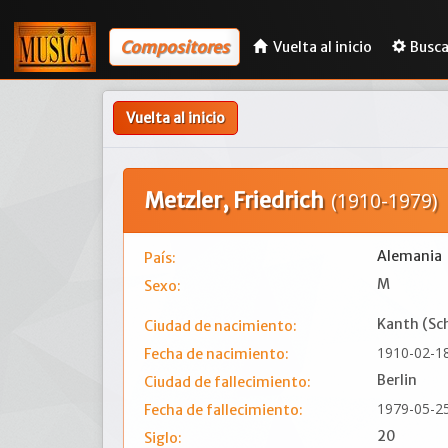
Compositores
Vuelta al inicio
Busca
Vuelta al inicio
Metzler, Friedrich
(1910-1979)
Alemania
País:
M
Sexo:
Kanth (Sch
Ciudad de nacimiento:
1910-02-1
Fecha de nacimiento:
Berlin
Ciudad de fallecimiento:
1979-05-2
Fecha de fallecimiento:
20
Siglo: