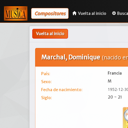
Compositores
Vuelta al inicio
Busca
Vuelta al inicio
Marchal, Dominique
(nacido e
Francia
País:
M
Sexo:
1952-12-3
Fecha de nacimiento:
20 ~ 21
Siglo: