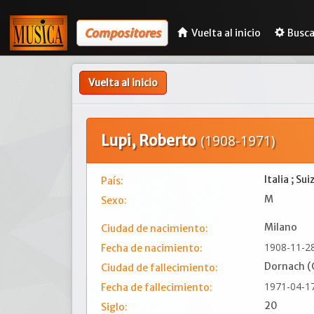
Compositores
Vuelta al inicio
Busca
Vuelta al inicio
Lupi, Roberto
(1908-1971)
Italia ; Sui
País:
M
Sexo:
Milano
Ciudad de nacimiento:
1908-11-2
Fecha de nacimiento:
Dornach (
Ciudad de fallecimiento:
1971-04-1
Fecha de fallecimiento:
20
Siglo: