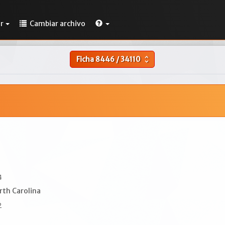
r
Cambiar archivo
Ficha
8446
/
34110
unfold_more
4
rth Carolina
2