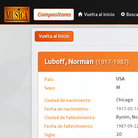
Compositores
Vuelta al inicio
Busca
Vuelta al inicio
Luboff, Norman
(1917-1987)
USA
País:
M
Sexo:
Chicago
Ciudad de nacimiento:
1917-05-1
Fecha de nacimiento:
Bynim, No
Ciudad de fallecimiento:
1987-09-2
Fecha de fallecimiento:
20
Siglo: