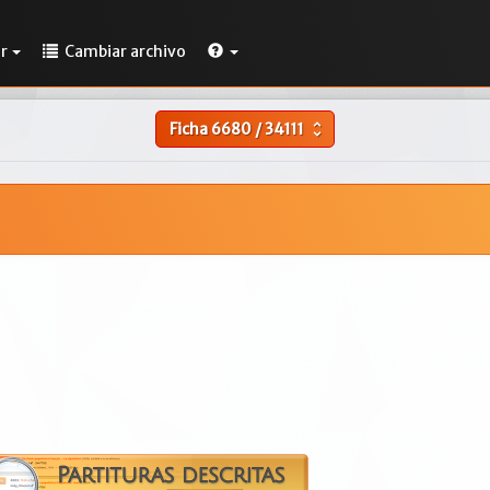
r
Cambiar archivo
Ficha
6680
/
34111
unfold_more