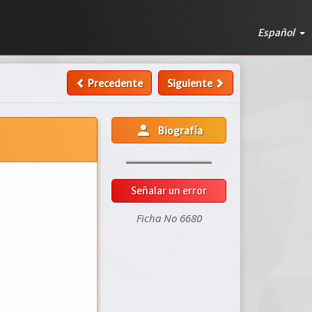
Español
Precedente
Siguiente
person
Biografía
Señalar un error
Ficha No 6680