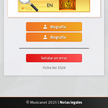
person
Biografía
person
Biografía
Señalar un error
Ficha No 5524
© Musicanet 2025 |
Notas legales