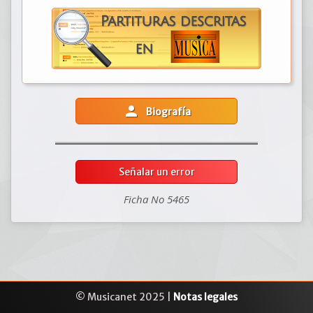
person
Biografía
Señalar un error
Ficha No 5465
© Musicanet 2025 |
Notas legales