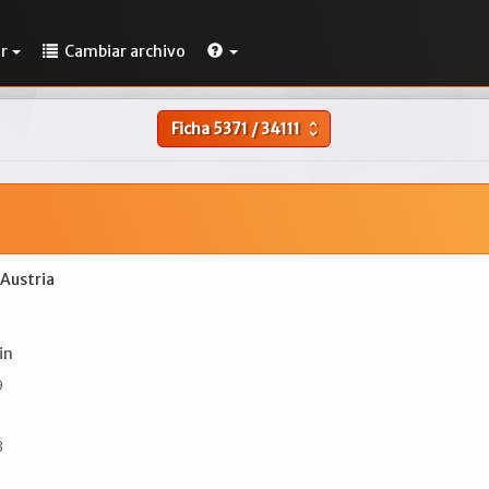
r
Cambiar archivo
Ficha
5371
/
34111
unfold_more
 Austria
in
9
3