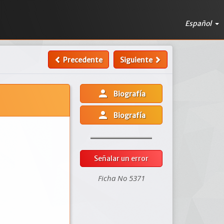
Español
Precedente
Siguiente
person
Biografía
person
Biografía
Señalar un error
Ficha No 5371