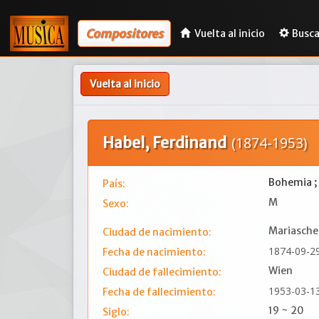
Compositores
Vuelta al inicio
Busca
Vuelta al inicio
Habel, Ferdinand
(1874-1953)
Bohemia ;
País:
M
Sexo:
Mariasche
Ciudad de nacimiento:
1874-09-2
Fecha de nacimiento:
Wien
Ciudad de fallecimiento:
1953-03-1
Fecha de fallecimiento:
19 ~ 20
Siglo: