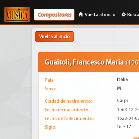
Compositores
Vuelta al inicio
Busca
Vuelta al inicio
Guaitoli, Francesco Maria
(156
Italia
País:
M
Sexo:
Carpi
Ciudad de nacimiento:
1563-12-2
Fecha de nacimiento:
1628-01-0
Fecha de fallecimiento:
16 ~ 17
Siglo: