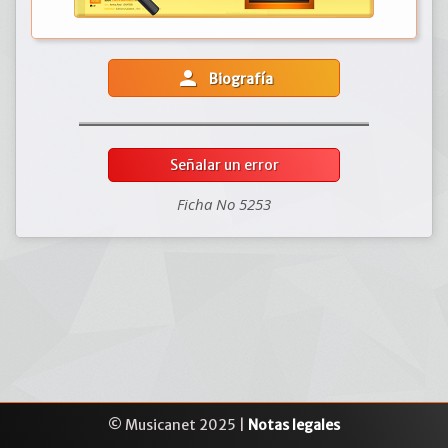
person
Biografía
Señalar un error
Ficha No 5253
© Musicanet 2025 |
Notas legales