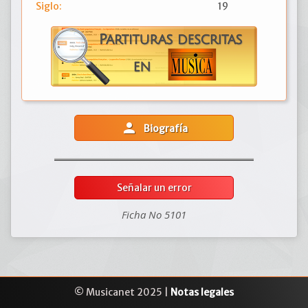
Siglo:
19
person
Biografía
Señalar un error
Ficha No 5101
© Musicanet 2025 |
Notas legales