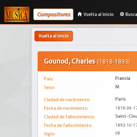
Compositores
Vuelta al inicio
Busca
Vuelta al inicio
Gounod, Charles
(1818-1893)
Francia
País:
M
Sexo:
Paris
Ciudad de nacimiento:
1818-06-1
Fecha de nacimiento:
Saint-Clo
Ciudad de fallecimiento:
1893-10-1
Fecha de fallecimiento:
19
Siglo: