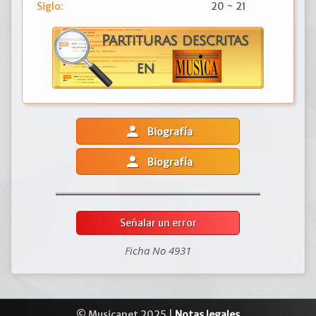
Siglo:
20 ~ 21
person
Biografía
person
Biografía
Señalar un error
Ficha No 4931
© Musicanet 2025 |
Notas legales