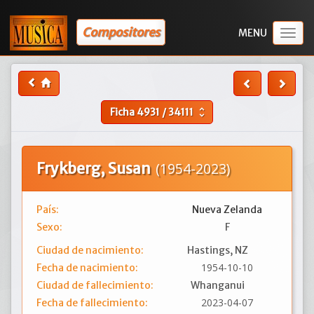
Compositores
Togg
navig
Ficha
4931
/
34111
unfold_more
Frykberg, Susan
(1954-2023)
País:
Nueva Zelanda
Sexo:
F
Ciudad de nacimiento:
Hastings, NZ
1954-10-10
Fecha de nacimiento:
Ciudad de fallecimiento:
Whanganui
2023-04-07
Fecha de fallecimiento: