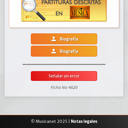
person
Biografía
person
Biografía
Señalar un error
Ficha No 4620
© Musicanet 2025 |
Notas legales