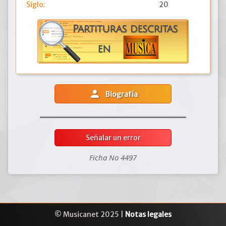
Siglo:
20
person
Biografía
Señalar un error
Ficha No 4497
© Musicanet 2025 |
Notas legales