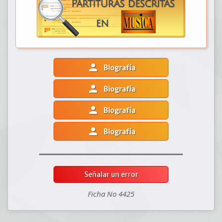
person
Biografía
person
Biografía
person
Biografía
person
Biografía
Señalar un error
Ficha No 4425