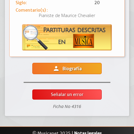
Siglo:
20
Comentario(s) :
Pianiste de Maurice Chevalier
person
Biografía
Señalar un error
Ficha No 4316
© Musicanet 2025 |
Notas legales