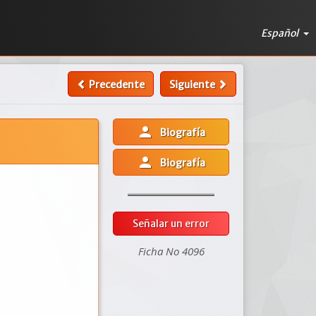
Español
Precedente
Siguiente
person
Biografía
person
Biografía
Señalar un error
Ficha No 4096