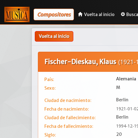
Compositores
Vuelta al inicio
Busca
Vuelta al inicio
Fischer-Dieskau, Klaus
(1921-
Alemania
País:
M
Sexo:
Berlin
Ciudad de nacimiento:
1921-01-0
Fecha de nacimiento:
Berlin
Ciudad de fallecimiento:
1994-12-1
Fecha de fallecimiento:
20
Siglo: