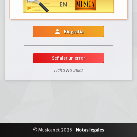
person
Biografía
Señalar un error
Ficha No 3882
© Musicanet 2025 |
Notas legales