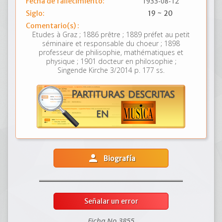
1933-08-12
Fecha de fallecimiento:
Siglo:
19 ~ 20
Comentario(s) :
Etudes à Graz ; 1886 prêtre ; 1889 préfet au petit
séminaire et responsable du choeur ; 1898
professeur de philisophie, mathématiques et
physique ; 1901 docteur en philosophie ;
Singende Kirche 3/2014 p. 177 ss.
person
Biografía
Señalar un error
Ficha No 3855