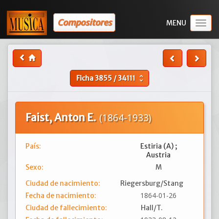
Compositores
Togg
navig
Ficha
3855
/
34111
unfold_more
Faist, Anton E.
(1864-1933)
País:
Estiria (A) ;
Austria
Sexo:
M
Ciudad de nacimiento:
Riegersburg/Stang
1864-01-26
Fecha de nacimiento:
Ciudad de fallecimiento:
Hall/T.