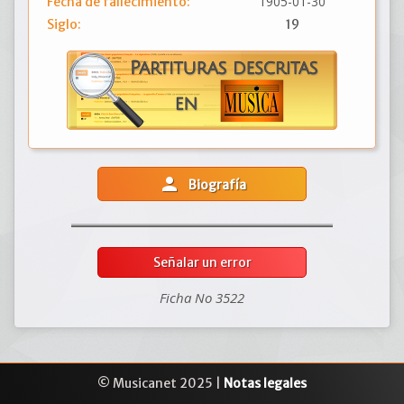
1905-01-30
Fecha de fallecimiento:
Siglo:
19
person
Biografía
Señalar un error
Ficha No 3522
© Musicanet 2025 |
Notas legales