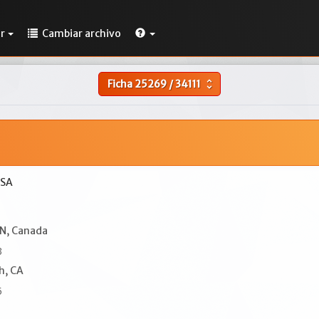
r
Cambiar archivo
Ficha
25269
/
34111
unfold_more
USA
N, Canada
3
h, CA
5