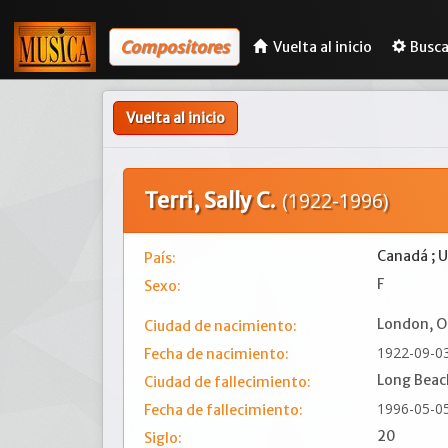
Compositores
Vuelta al inicio
Busca
Vuelta al inicio
Terri, Sally C.
(1922-1996)
Canadá ; 
País:
F
Sexo:
London, O
Ciudad de nacimiento:
1922-09-0
Fecha de nacimiento:
Long Beac
Ciudad de fallecimiento:
1996-05-0
Fecha de fallecimiento:
20
Siglo: