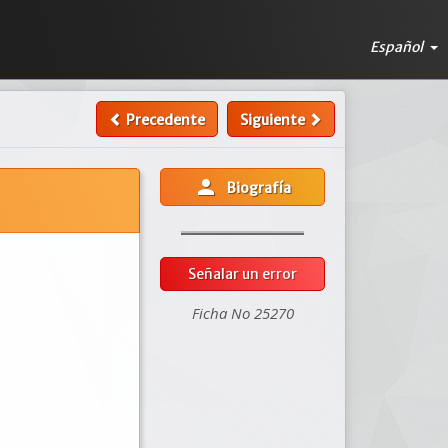
Español
Precedente
Siguiente
person
Biografía
Señalar un error
Ficha No 25270