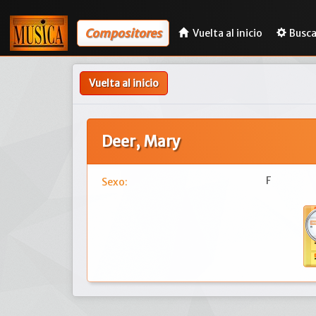
Compositores
Vuelta al inicio
Busca
Vuelta al inicio
Deer, Mary
F
Sexo: