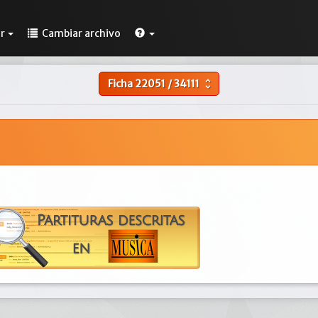
r
Cambiar archivo
Ficha
22051
/
34111
unfold_more