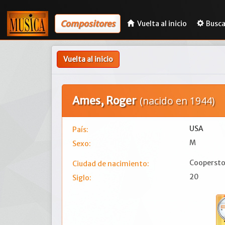
Compositores
Vuelta al inicio
Busca
Vuelta al inicio
Ames, Roger
(nacido en 1944)
USA
País:
M
Sexo:
Coopersto
Ciudad de nacimiento:
20
Siglo: