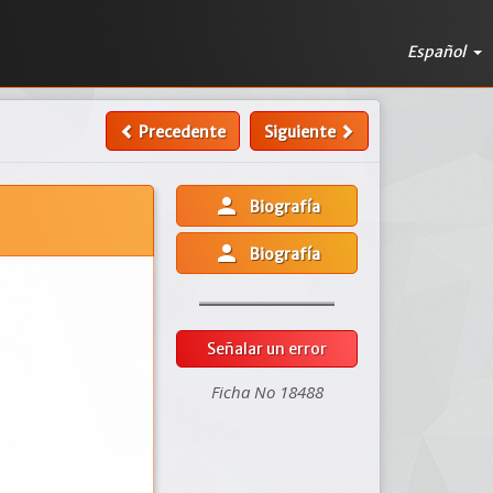
Español
Precedente
Siguiente
person
Biografía
person
Biografía
Señalar un error
Ficha No 18488