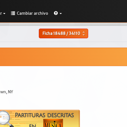
r
Cambiar archivo
Ficha
18488
/
34110
unfold_more
wn, NY