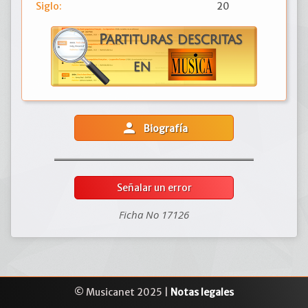
Siglo:
20
person
Biografía
Señalar un error
Ficha No 17126
© Musicanet 2025 |
Notas legales