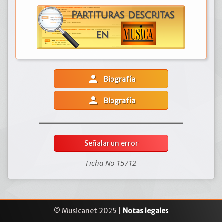
person
Biografía
person
Biografía
Señalar un error
Ficha No 15712
© Musicanet 2025 |
Notas legales