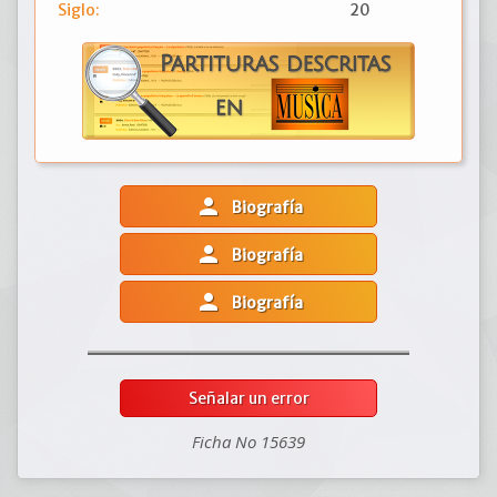
Siglo:
20
person
Biografía
person
Biografía
person
Biografía
Señalar un error
Ficha No 15639