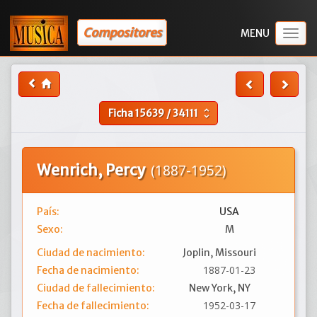
Compositores
Togg
navig
Ficha
15639
/
34111
unfold_more
Wenrich, Percy
(1887-1952)
País:
USA
Sexo:
M
Ciudad de nacimiento:
Joplin, Missouri
1887-01-23
Fecha de nacimiento:
Ciudad de fallecimiento:
New York, NY
1952-03-17
Fecha de fallecimiento: