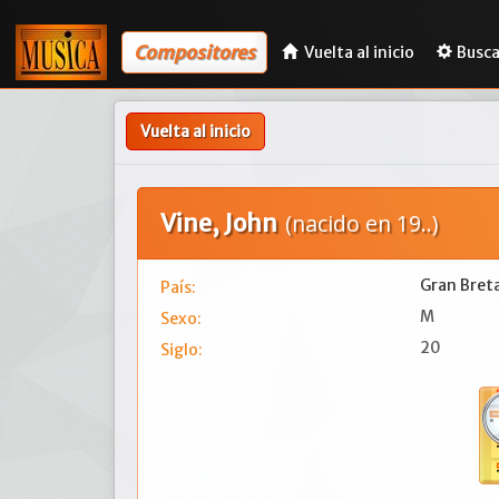
Compositores
Vuelta al inicio
Busca
Vuelta al inicio
Vine, John
(nacido en 19..)
Gran Bret
País:
M
Sexo:
20
Siglo: