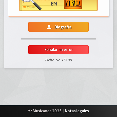
person
Biografía
Señalar un error
Ficha No 15108
© Musicanet 2025 |
Notas legales