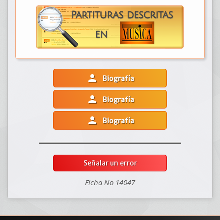
person
Biografía
person
Biografía
person
Biografía
Señalar un error
Ficha No 14047