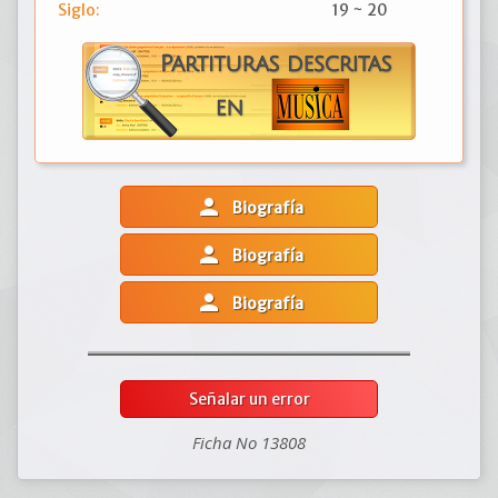
Siglo:
19 ~ 20
person
Biografía
person
Biografía
person
Biografía
Señalar un error
Ficha No 13808