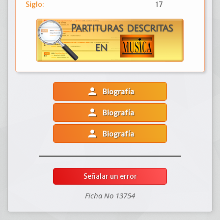
Siglo:
17
person
Biografía
person
Biografía
person
Biografía
Señalar un error
Ficha No 13754