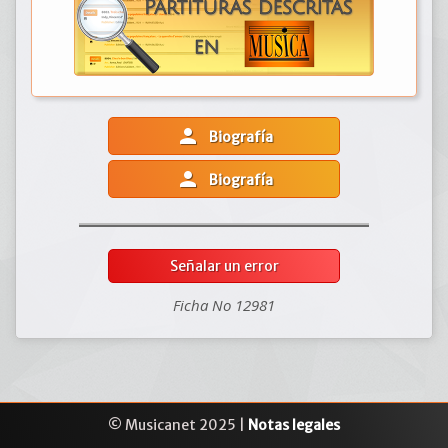
person
Biografía
person
Biografía
Señalar un error
Ficha No 12981
© Musicanet 2025 |
Notas legales