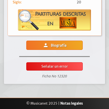
Siglo:
20
person
Biografía
Señalar un error
Ficha No 12320
© Musicanet 2025 |
Notas legales