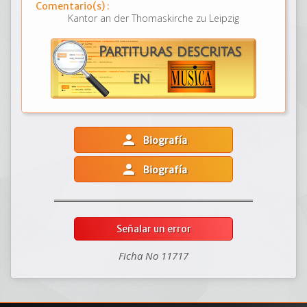
Comentario(s) :
Kantor an der Thomaskirche zu Leipzig
person
Biografía
person
Biografía
Señalar un error
Ficha No 11717