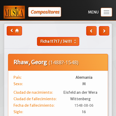
Compositores
Togg
navig
Ficha
11717
/
34111
unfold_more
Rhaw, Georg
(1488?-1548)
País:
Alemania
Sexo:
M
Ciudad de nacimiento:
Eisfeld an der Wera
Ciudad de fallecimiento:
Wittenberg
1548-08-06
Fecha de fallecimiento:
Siglo:
16