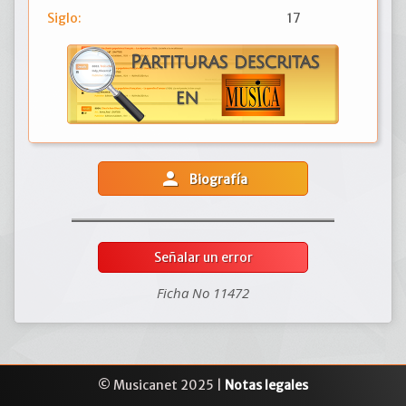
Siglo:
17
person
Biografía
Señalar un error
Ficha No 11472
© Musicanet 2025 |
Notas legales