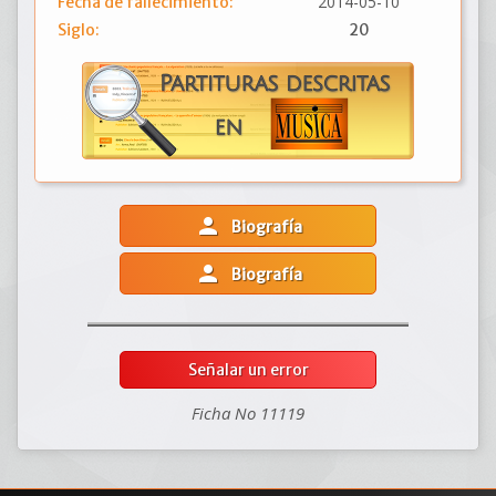
2014-05-10
Fecha de fallecimiento:
Siglo:
20
person
Biografía
person
Biografía
Señalar un error
Ficha No 11119