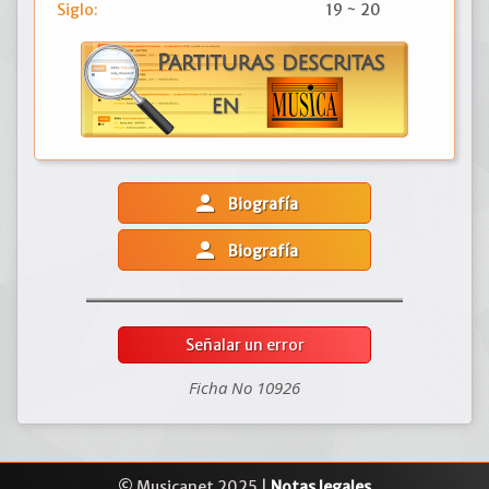
Siglo:
19 ~ 20
person
Biografía
person
Biografía
Señalar un error
Ficha No 10926
© Musicanet 2025 |
Notas legales