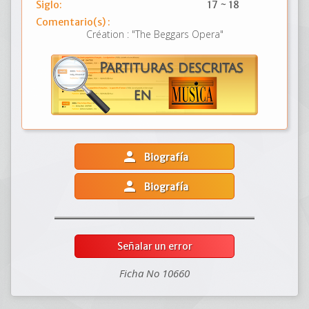
Siglo:
17 ~ 18
Comentario(s) :
Création : "The Beggars Opera"
person
Biografía
person
Biografía
Señalar un error
Ficha No 10660