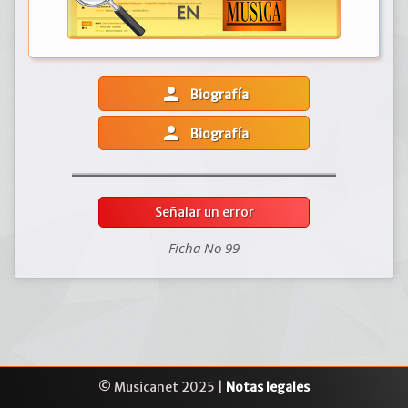
person
Biografía
person
Biografía
Señalar un error
Ficha No 99
© Musicanet 2025 |
Notas legales