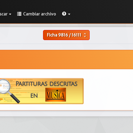
scar
Cambiar archivo
Ficha
9816
/
16111
unfold_more