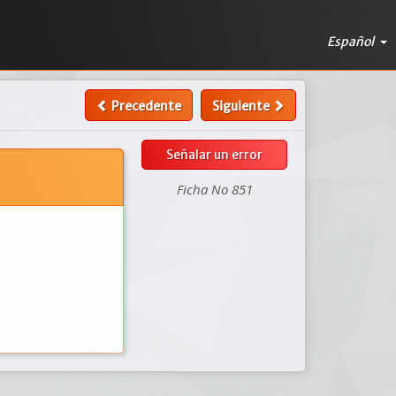
Español
Precedente
Siguiente
Señalar un error
Ficha No 851