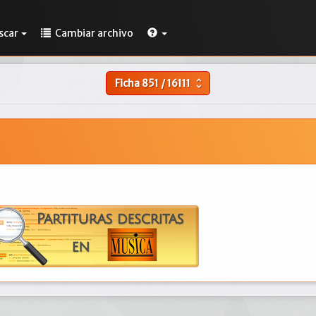
scar
Cambiar archivo
Ficha
851
/
16111
unfold_more