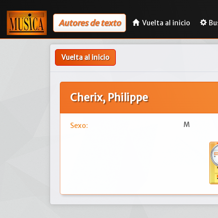
Autores de texto
Vuelta al inicio
Bu
Vuelta al inicio
Cherix, Philippe
M
Sexo: