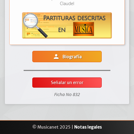
Claudel
person
Biografía
Señalar un error
Ficha No 832
© Musicanet 2025 |
Notas legales