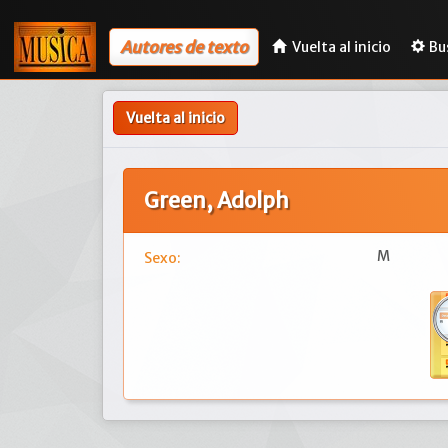
Autores de texto
Vuelta al inicio
Bu
Vuelta al inicio
Green, Adolph
M
Sexo: