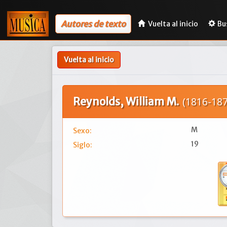
Autores de texto
Vuelta al inicio
Bu
Vuelta al inicio
Reynolds, William M.
(1816-187
M
Sexo:
19
Siglo: