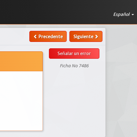
Español
Precedente
Siguiente
Señalar un error
Ficha No 7486