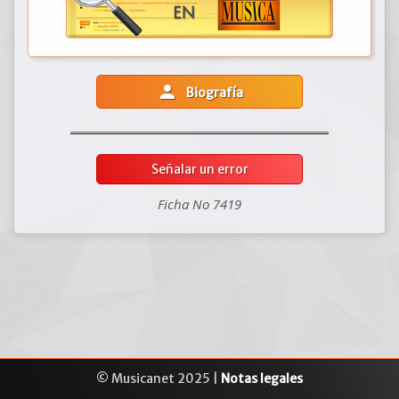
person
Biografía
Señalar un error
Ficha No 7419
© Musicanet 2025 |
Notas legales