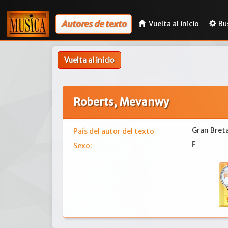
Autores de texto
Vuelta al inicio
Bu
Vuelta al inicio
Roberts, Mevanwy
Gran Bret
País del autor del texto
F
Sexo: