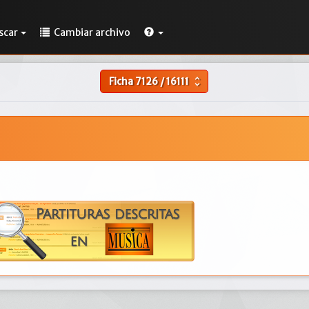
scar
Cambiar archivo
Ficha
7126
/
16111
unfold_more