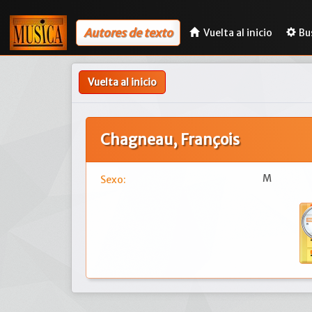
Autores de texto
Vuelta al inicio
Bu
Vuelta al inicio
Chagneau, François
M
Sexo: