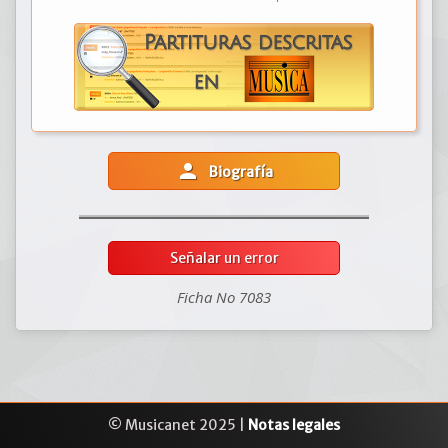
person
Biografía
Señalar un error
Ficha No 7083
© Musicanet 2025 |
Notas legales